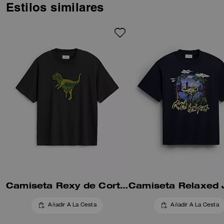
holgada está confeccionada con
Estilos similares
algodón orgánico, que no utiliza
fertilizantes ni pesticidas
químicos nocivos. (¡Te
queremos, Rexy!)
Camiseta Rexy de Corte Holgado en Algodón Orgánico
Añadir A La Cesta
Añadir A La Cesta