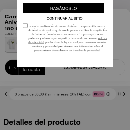
1
/
4
Camiseta Relaxed Rexy 10º
Aniversario En Algodón Orgánico
150 €
COLOR: Gris brezo
Añadir a 
COMPRAR AHORA
la cesta
ADDING TO
BAG
3 plazos de 50,00 € sin intereses (0% TAE) con
Detalles del producto