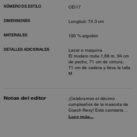
NÚMERO DE ESTILO
CEI17
DIMENSIONES
Longitud: 74.3 cm
MATERIALES
100 % algodón
DETALLES ADICIONALES
Lavar a maquina
El modelo mide 1,88 m, 94 cm
de pecho, 71 cm de cintura,
71 cm de cadera y lleva la talla
M
Notas del editor
¡Celebramos el décimo
cumpleaños de la mascota de
Coach Rexy! Esta camiseta
forma parte de una colección
Leer más…
cápsula especial y presenta un
Rexy listo para la fiesta y
detalles bordados. Esta silueta