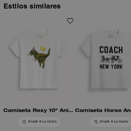
de Brain Dead y creamos un
Estilos similares
parque temático imaginario
lleno de mascotas divertidas.
Confeccionada en algodón
suave y transpirable, esta
camiseta de corte años 90
presenta un pulpo juguetón que
sostiene los icónicos bolsos
Coach. El cuello redondo se
detalla con letras en relieve tipo
puff.
Camiseta Rexy 10º Aniversario Estilo 90 en Algodón Orgánico
Añadir A La Cesta
Añadir A La Cesta