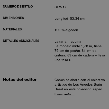
NÚMERO DE ESTILO
CDW17
DIMENSIONES
Longitud: 53.34 cm
MATERIALES
100 % algodón
DETALLES ADICIONALES
Lavar a maquina
La modelo mide 1,78 m, tiene
79 cm de pecho, 61 cm de
cintura, 89 cm de cadera y lleva
una talla S
Notas del editor
Coach colabora con el colectivo
artístico de Los Ángeles Brain
Dead en esta colección especial
que celebra el arte de la co-
Leer más…
creación y la autoexpresión.
Juntos reinventamos nuestra
lona Signature con el Logohead