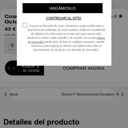
1
/
5
Coach | Camiseta Brain Dead
5.0
Octopus 90's
43 €
85 €
COLOR: Blanco
Añadir a 
COMPRAR AHORA
la cesta
ADDING TO
BAG
Envíos Y Devoluciones Complementarios
Detalles del producto