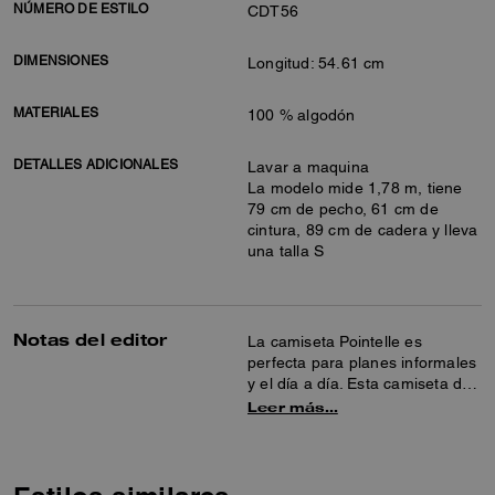
NÚMERO DE ESTILO
CDT56
DIMENSIONES
Longitud: 54.61 cm
MATERIALES
100 % algodón
DETALLES ADICIONALES
Lavar a maquina
La modelo mide 1,78 m, tiene
79 cm de pecho, 61 cm de
cintura, 89 cm de cadera y lleva
una talla S
Notas del editor
La camiseta Pointelle es
perfecta para planes informales
y el día a día. Esta camiseta de
algodón de manga corta luce
Leer más…
genial sola y combina a la
perfección con cualquier
prenda, convirtiéndose en un
básico imprescindible.