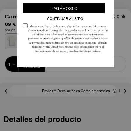
1
/
4
Camiseta Pointelle
4.0
89 €
180 €
COLOR: Blanco Roto
Añadir a 
COMPRAR AHORA
la cesta
ADDING TO
BAG
Envíos Y Devoluciones Complementarios
Detalles del producto