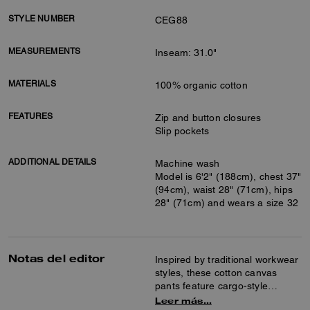
STYLE NUMBER
CEG88
MEASUREMENTS
Inseam: 31.0"
MATERIALS
100% organic cotton
FEATURES
Zip and button closures
Slip pockets
ADDITIONAL DETAILS
Machine wash
Model is 6'2" (188cm), chest 37"
(94cm), waist 28" (71cm), hips
28" (71cm) and wears a size 32
Notas del editor
Inspired by traditional workwear
styles, these cotton canvas
pants feature cargo-style
pockets and a carpenter loop.
Leer más…