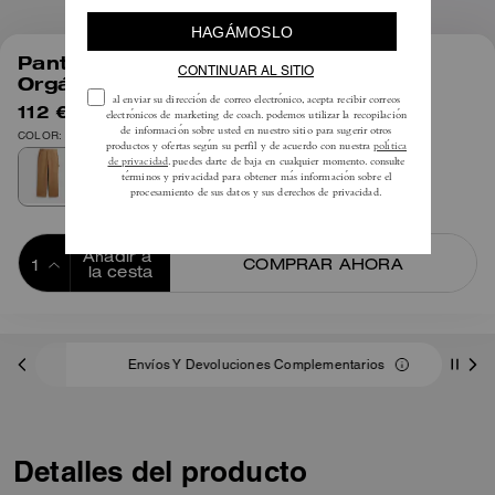
1
/
4
Pantalones De Lona En Algodón
Orgánico
112 €
225 €
COLOR: Arena
Añadir a 
COMPRAR AHORA
la cesta
ADDING TO
BAG
Envíos Y Devoluciones Complementarios
Detalles del producto