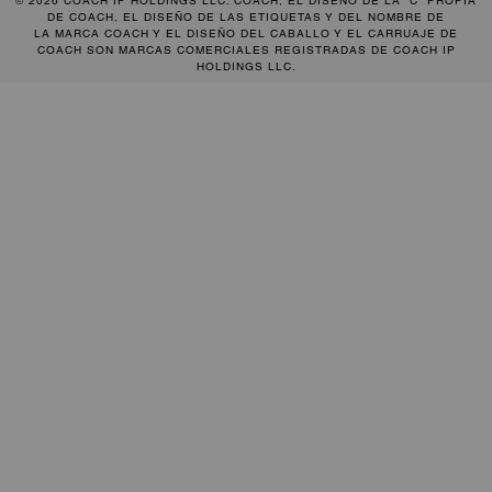
© 2026 COACH IP HOLDINGS LLC. COACH, EL DISEÑO DE LA “C” PROPIA
DE COACH, EL DISEÑO DE LAS ETIQUETAS Y DEL NOMBRE DE
LA MARCA COACH Y EL DISEÑO DEL CABALLO Y EL CARRUAJE DE
COACH SON MARCAS COMERCIALES REGISTRADAS DE COACH IP
HOLDINGS LLC.