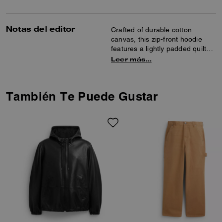
Notas del editor
Crafted of durable cotton
canvas, this zip-front hoodie
features a lightly padded quilted
lining for added warmth.
Leer más…
Detailed with a split kangaroo
pocket and ribbed trim, the
classic-fit silhouette is finished
También Te Puede Gustar
with our leather patch for a
subtle heritage touch.