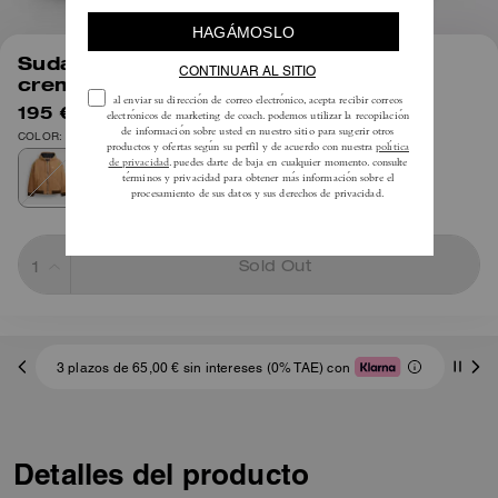
1
/
5
Sudadera con capucha de lona y
cremallera
195 €
325 €
COLOR: Arena
Sold Out
3 plazos de 65,00 € sin intereses (0% TAE) con
Detalles del producto