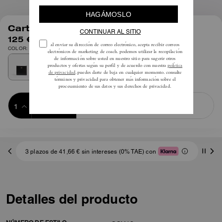
1
/
4
Cartera Slim Esencial
125 €
COLOR: Latón/Negro
Añadir a 
COMPRAR AHORA
la cesta
ADDING TO
BAG
3 plazos de 41,66 € sin intereses (0% TAE) con
Detalles del producto