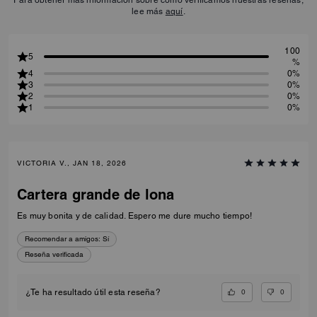
lee más
aquí
.
100
5
%
4
0%
3
0%
2
0%
1
0%
VICTORIA V., JAN 18, 2026
Cartera grande de lona
Es muy bonita y de calidad. Espero me dure mucho tiempo!
Recomendar a amigos:
Sí
Reseña verificada
0
0
¿Te ha resultado útil esta reseña?