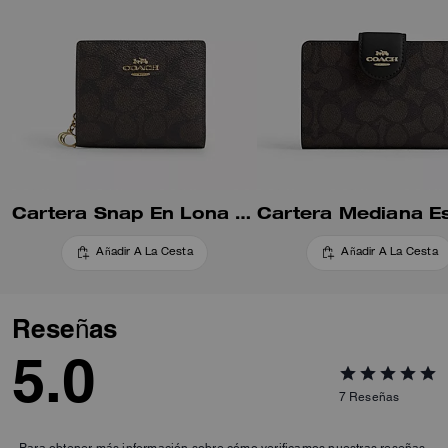
de iPhone o Samsung Galaxy.
Todos tus objetos estarán
organizados y seguros con esta
cartera larga para mujer, un
clásico infalible que nunca pasa
de moda.
Cartera Snap En Lona Signature
Añadir A La Cesta
Añadir A La Cesta
Reseñas
5.0
7
Reseñas
Para obtener más información sobre cómo verificamos nuestras reseñas,