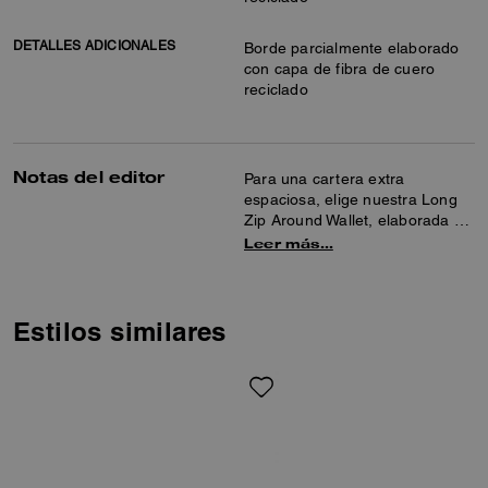
DETALLES ADICIONALES
Borde parcialmente elaborado
con capa de fibra de cuero
reciclado
Notas del editor
Para una cartera extra
espaciosa, elige nuestra Long
Zip Around Wallet, elaborada en
lona Signature recubierta. Con
Leer más…
una correa de muñeca
desmontable y un bolsillo
interior con cremallera para
monedas, es la cartera larga
Estilos similares
con cremallera definitiva para
llevar tus imprescindibles donde
quieras. Su diseño práctico
incluye 12 ranuras para tarjetas
y compartimentos para billetes
de longitud completa; además,
puede alojar cualquier modelo