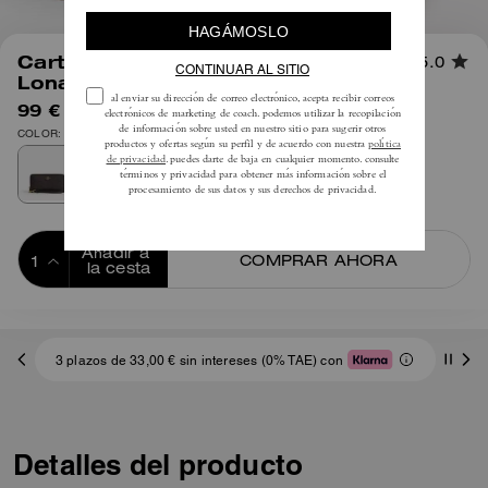
1
/
3
Cartera Grande con Cremallera en
5.0
Lona Signature
99 €
225 €
COLOR: Oro/Castaño/Negro
Añadir a 
COMPRAR AHORA
la cesta
ADDING TO
BAG
3 plazos de 33,00 € sin intereses (0% TAE) con
Detalles del producto