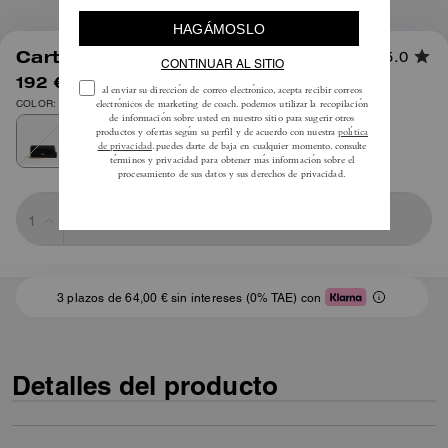
1
/
7
Cartera Larga Evie Con Cadena
5.0
192 €
275 €
COLOR: Latón/Negro
Sold Out
3 plazos de 64,00 € sin intereses (0% TAE) con
Detalles del producto