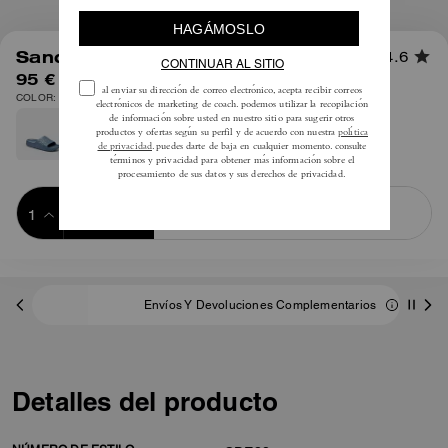
1
/
6
Sandalia Bay en Signature
4.6
95 €
COLOR: Negro
Añadir a 
COMPRAR AHORA
la cesta
ADDING TO
BAG
Envíos Y Devoluciones Complementarios
Detalles del producto