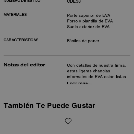
NÚMERO DE ESTILO
CDE38
MATERIALES
Parte superior de EVA
Forro y plantilla de EVA
Suela exterior de EVA
CARACTERÍSTICAS
Fáciles de poner
Notas del editor
Con detalles de nuestra firma,
estas ligeras chanclas
informales de EVA están listas
para lucir en la piscina, en la
Leer más…
playa o en las calles de la
ciudad. Plantilla anatómica
goma para disfrutar de confort
También Te Puede Gustar
durante todo el día.