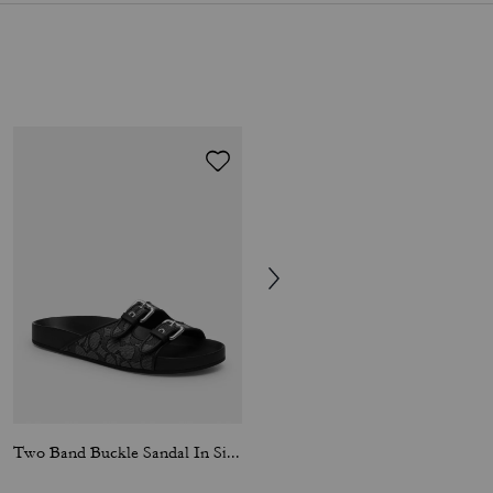
Two Band Buckle Sandal In Signature Jacquard
Link Criss Cross Slide