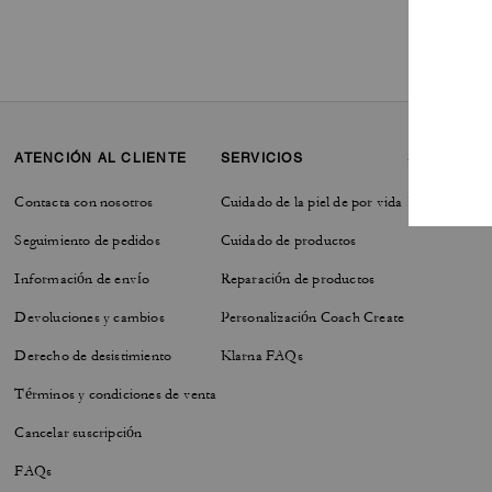
ATENCIÓN AL CLIENTE
SERVICIOS
SOSTENIBI
Contacta con nosotros
Cuidado de la piel de por vida
Responsabilid
Seguimiento de pedidos
Cuidado de productos
Información de envío
Reparación de productos
Devoluciones y cambios
Personalización Coach Create
Derecho de desistimiento
Klarna FAQs
Términos y condiciones de venta
Cancelar suscripción
FAQs