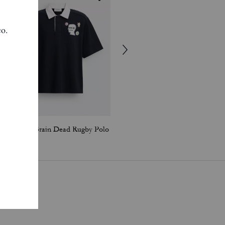
Coach | Brain Dead Rugby Polo
Coach | Brain Dead Graphic Hoodie