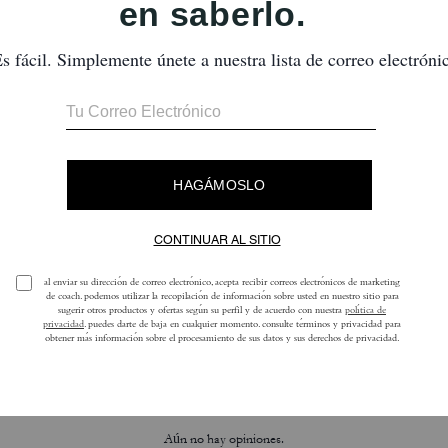
Coach | Brain Dead Sweatshorts
Coach | Brain Dead Leather Biker Jacket
Reseñas
Aún no hay opiniones.