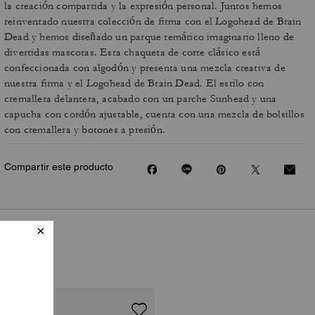
la creación compartida y la expresión personal. Juntos hemos
reinventado nuestra colección de firma con el Logohead de Brain
Dead y hemos diseñado un parque temático imaginario lleno de
divertidas mascotas. Esta chaqueta de corte clásico está
confeccionada con algodón y presenta una mezcla creativa de
nuestra firma y el Logohead de Brain Dead. El estilo con
cremallera delantera, acabado con un parche Sunhead y una
capucha con cordón ajustable, cuenta con una mezcla de bolsillos
con cremallera y botones a presión.
Compartir este producto