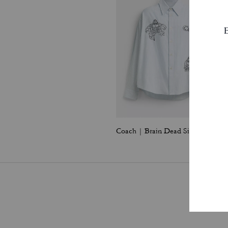
Coach | Brain Dead Signature Long Sleeve Button Up Shirt