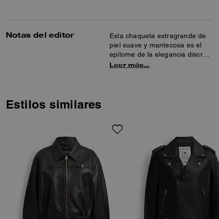
Notas del editor
Esta chaqueta extragrande de
piel suave y mantecosa es el
epítome de la elegancia discreta
y está decorada con nuestra
Leer más…
placa Heritage C pulida. El estilo
relajado con cremallera frontal
tiene bolsillos abiertos y un
dobladillo fruncido.
Estilos similares