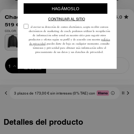
1
/
4
Chaqueta de piel
5.0
519 €
795 €
COLOR: Negro
Añadir a 
COMPRAR AHORA
la cesta
ADDING TO
BAG
3 plazos de 173,00 € sin intereses (0% TAE) con
Detalles del producto