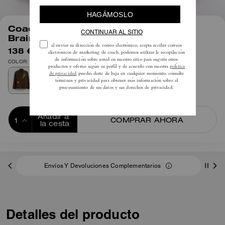
1
/
4
Coach | Chaqueta Racer de Nylon
Brain Dead en Poliamida Reciclada
138 €
275 €
COLOR: Marrón
Añadir a 
COMPRAR AHORA
la cesta
ADDING TO
BAG
Envíos Y Devoluciones Complementarios
Detalles del producto