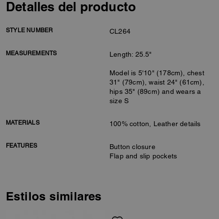
Detalles del producto
STYLE NUMBER
CL264
MEASUREMENTS
Length: 25.5"
Model is 5'10" (178cm), chest
31" (79cm), waist 24" (61cm),
hips 35" (89cm) and wears a
size S
MATERIALS
100% cotton, Leather details
FEATURES
Button closure
Flap and slip pockets
Estilos similares