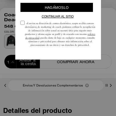
1
/
8
Coach | Cazadora Biker de Piel Brain
Dead
548 €
1095 €
COLOR: Negro
Añadir a 
COMPRAR AHORA
la cesta
ADDING TO
BAG
Envíos Y Devoluciones Complementarios
Detalles del producto