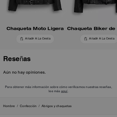
anilla en D para combinarlos
con tus charms favoritos, viene
con dos charms extraíbles de la
mascota Coach | Brain Dead
para engancharlos a tu
Chaqueta Moto Ligera
chaqueta o combinarlos con
otras prendas de la colección.
Añadir A La Cesta
Añadir A La Cesta
Reseñas
Aún no hay opiniones.
Para obtener más información sobre cómo verificamos nuestras reseñas,
lee más
aquí
.
Hombre
/
Confección
/
Abrigos y chaquetas