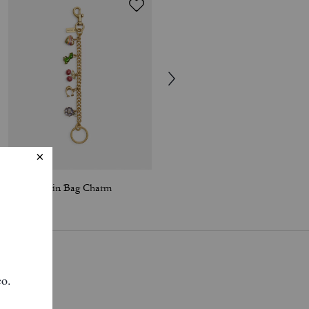
Motif Chain Bag Charm
Rexy 10th Birthday Rexy Collectible In Shearling