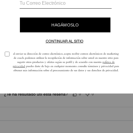
5.0
Estrellas
1
Reseña
ra obtener más información sobre cómo verificamos nuestras reseñas, lee más
a
Contenta
Muy contentas con las dependientas de castellana y con la firma
¿Te ha resultado útil esta reseña?
0
0