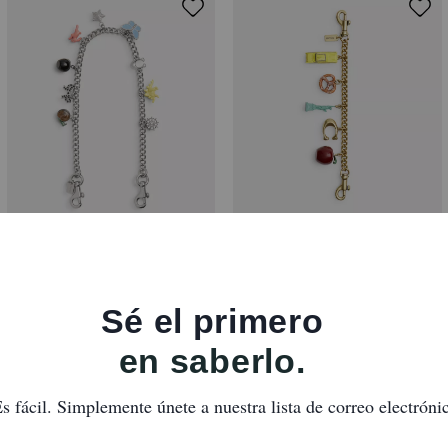
Chain Strap With Charms
New York Motif Chain Bag Charm
Reseñas