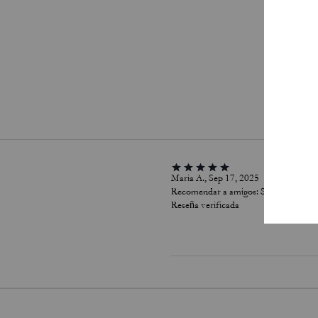
Pa
Maria A., Sep 17, 2025
Recomendar a amigos:
Sí
Reseña verificada