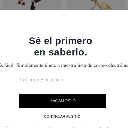
Cherry Heritage Leather Bag Charm
Cherry Bag Charm
Reseñas
Aún no hay opiniones.
ra obtener más información sobre cómo verificamos nuestras reseñas, lee más
a