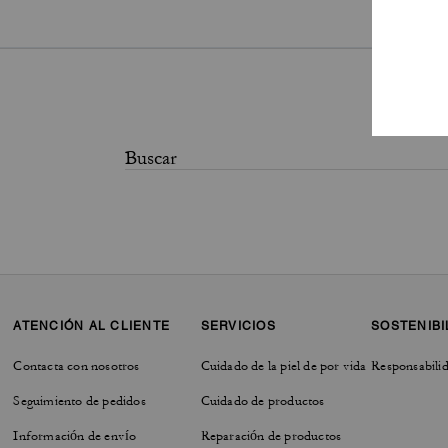
ATENCIÓN AL CLIENTE
SERVICIOS
SOSTENIBI
Contacta con nosotros
Cuidado de la piel de por vida
Responsabilid
Seguimiento de pedidos
Cuidado de productos
Información de envío
Reparación de productos