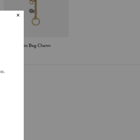
Motif Chain Bag Charm
Frog Bag Charm
quí
.