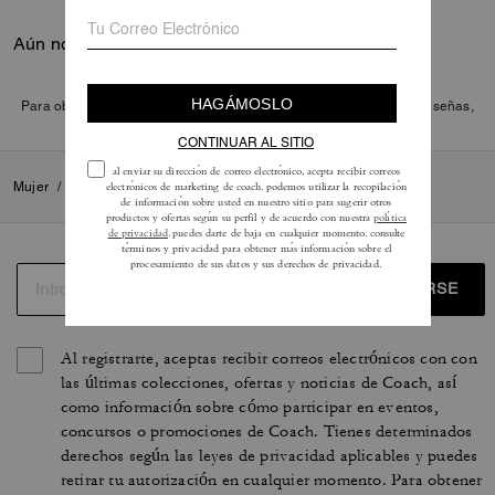
Aún no hay opiniones.
Para obtener más información sobre cómo verificamos nuestras reseñas,
lee más
aquí
.
Mujer
/
Accesorios y joyas
/
Charms para bolso y llaveros
REGISTRARSE
Al registrarte, aceptas recibir correos electrónicos con con
las últimas colecciones, ofertas y noticias de Coach, así
como información sobre cómo participar en eventos,
concursos o promociones de Coach. Tienes determinados
derechos según las leyes de privacidad aplicables y puedes
retirar tu autorización en cualquier momento. Para obtener