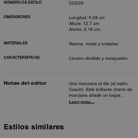
NÚMERO DE ESTILO
CCD29
DIMENSIONES
Longitud: 5.08 cm
Altura: 12.7 cm
Ancho: 3.18 cm
MATERIALES
Resina, metal y cristales
CARACTERÍSTICAS
Llavero dividido y mosquetón
Notas del editor
Una manzana al día (al estilo
Coach). Este brillante charm de
manzana añade un toque
divertido a tu bolso o juego de
Leer más…
llaves.
Estilos similares