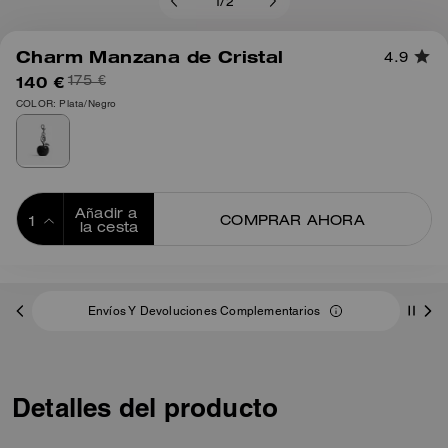
1
/
2
Charm Manzana de Cristal
4.9
140 €
175 €
COLOR: Plata/Negro
Añadir a 
COMPRAR AHORA
la cesta
ADDING TO
BAG
Envíos Y Devoluciones Complementarios
Detalles del producto