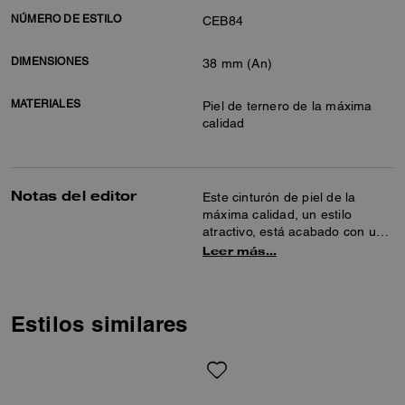
NÚMERO DE ESTILO
CEB84
DIMENSIONES
38 mm (An)
MATERIALES
Piel de ternero de la máxima
calidad
Notas del editor
Este cinturón de piel de la
máxima calidad, un estilo
atractivo, está acabado con una
hebilla con placa rematada con
Leer más…
nuestra firma.
Estilos similares