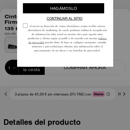
1
/
3
Cinturón Con Hebilla De Placa De
Firma, 38 Mm
135 €
COLOR: Negro
Añadir a 
COMPRAR AHORA
la cesta
ADDING TO
BAG
3 plazos de 45,00 € sin intereses (0% TAE) con
Detalles del producto