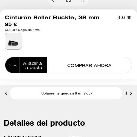
1
/
2
Cinturón Roller Buckle, 38 mm
4.6
95 €
COLOR: Negro de firma
Añadir a 
COMPRAR AHORA
la cesta
ADDING TO
BAG
Solamente quedan 8 en stock.
Detalles del producto