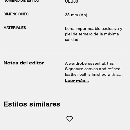
NÚMERO DE ESTILO
CEB88
DIMENSIONES
38 mm (An)
MATERIALES
Lona impermeable exclusiva y
piel de ternero de la máxima
calidad
Notas del editor
A wardrobe essential, this
Signature canvas and refined
leather belt is finished with a
roller buckle.
Leer más…
Estilos similares