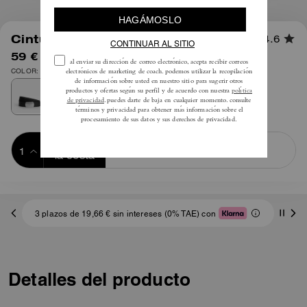
1
/
2
Cinturón con Placa, 38 mm
4.6
59 €
95 €
COLOR: Plata
Añadir a 
COMPRAR AHORA
la cesta
ADDING TO
BAG
3 plazos de 19,66 € sin intereses (0% TAE) con
Detalles del producto