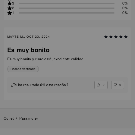
3
0%
2
0%
1
0%
MAYTE M., OCT 23, 2024
Es muy bonito
Es muy bonito y claro está, excelente calidad.
Reseña verificada
0
0
¿Te ha resultado útil esta reseña?
Outlet
/
Para mujer