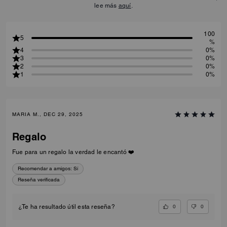
lee más
aquí
.
100
5
%
4
0%
3
0%
2
0%
1
0%
MARIA M., DEC 29, 2025
Regalo
Fue para un regalo la verdad le encantó ❤️
Recomendar a amigos:
Sí
Reseña verificada
0
0
¿Te ha resultado útil esta reseña?