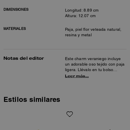
DIMENSIONES
Longitud: 8.89 cm
Altura: 12.07 cm
MATERIALES
Paja, piel flor veteada natural,
resina y metal
Notas del editor
Este charm veraniego incluye
un adorable oso tejido con paja
ligera. Llévalo en tu bolso
favorito para darle un toque
Leer más…
divertido.
Estilos similares