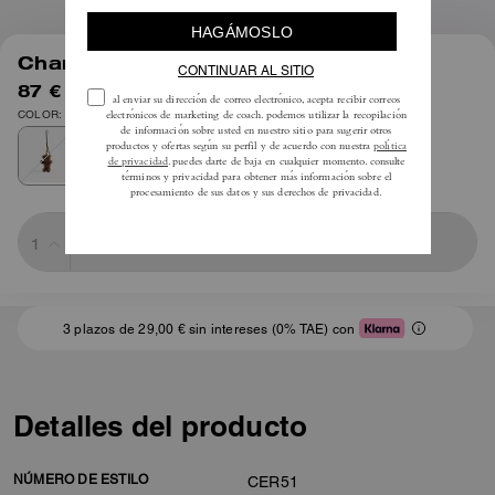
1
/
2
Charm de oso para bolso
87 €
125 €
COLOR: Latón/múltiple
Sold Out
3 plazos de 29,00 € sin intereses (0% TAE) con
Detalles del producto
NÚMERO DE ESTILO
CER51