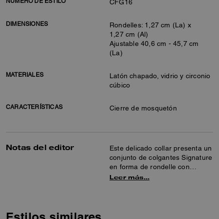
NÚMERO DE ESTILO
CFG16
DIMENSIONES
Rondelles: 1,27 cm (La) x
1,27 cm (Al)
Ajustable 40,6 cm - 45,7 cm
(La)
MATERIALES
Latón chapado, vidrio y circonio
cúbico
CARACTERÍSTICAS
Cierre de mosquetón
Notas del editor
Este delicado collar presenta un
conjunto de colgantes Signature
en forma de rondelle con
destellos de cristales brillantes.
Leer más…
Se cierra con un cierre
ajustable.
Estilos similares