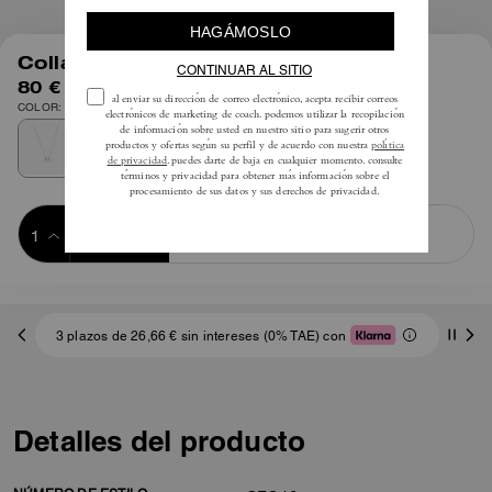
1
/
3
Collar Repetido C Rondelle
80 €
COLOR: Plata
Añadir a 
COMPRAR AHORA
la cesta
ADDING TO
BAG
3 plazos de 26,66 € sin intereses (0% TAE) con
Detalles del producto