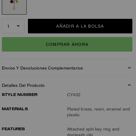
AÑADIR A LA BOLSA
COMPRAR AHORA
Envíos Y Devoluciones Complementarios
Detalles Del Producto
STYLE NUMBER
CY402
MATERIALS
Plated brass, resin, enamel and
plastic
FEATURES
Attached split key ring and
dogleash clip