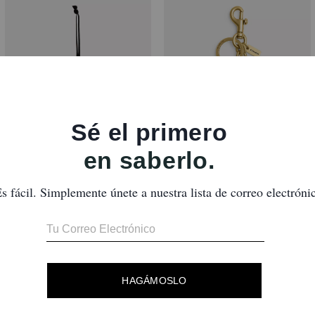
Gingerbread Man Ornament
Frog Bag Charm
Reseñas
Aún no hay opiniones.