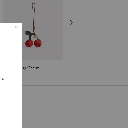
Cherries Bag Charm
Heritage Bead Bag Charm