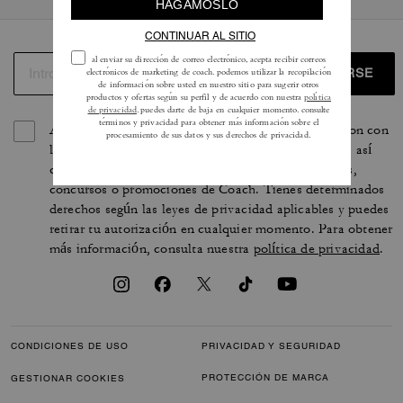
REGISTRARSE
Al registrarte, aceptas recibir correos electrónicos con con
las últimas colecciones, ofertas y noticias de Coach, así
como información sobre cómo participar en eventos,
concursos o promociones de Coach. Tienes determinados
derechos según las leyes de privacidad aplicables y puedes
retirar tu autorización en cualquier momento. Para obtener
más información, consulta nuestra
política de privacidad
.
CONDICIONES DE USO
PRIVACIDAD Y SEGURIDAD
PROTECCIÓN DE MARCA
GESTIONAR COOKIES