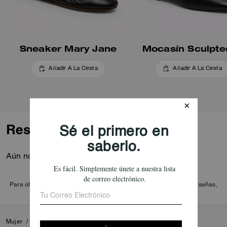
Sneaker Mary Jane
Mocasín Sculpte
Añadir A La Cesta
Añadir A La Cesta
Reseñas
Aún no hay opiniones.
Para obtener más información sobre cómo verificamos nuestras reseñas,
lee más
aquí
.
Mujer
/
Calzado
/
Calzado plano