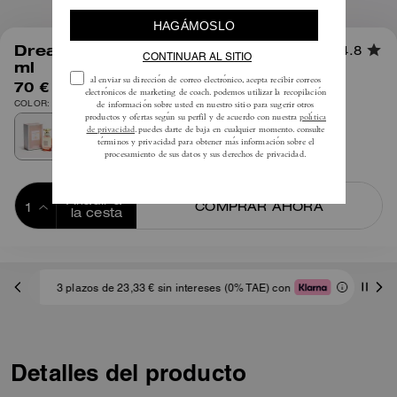
1
/
2
Dreams Sunset Eau de Parfum 40
4.8
ml
70 €
COLOR: Multicolor
Añadir a 
COMPRAR AHORA
la cesta
ADDING TO
BAG
3 plazos de 23,33 € sin intereses (0% TAE) con
Detalles del producto