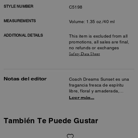
STYLE NUMBER
C5198
MEASUREMENTS
Volume: 1.35 oz./40 ml
ADDITIONAL DETAILS
This item is excluded from all
promotions, all sales are final,
no refunds or exchanges
Safety Data Sheet
Notas del editor
Coach Dreams Sunset es una
fragancia fresca de espíritu
libre, floral y amaderada,
inspirada en los momentos
Leer más…
dorados del anochecer, cuando
siempre hay posibilidades en el
horizonte. Se abre con notas
También Te Puede Gustar
afrutadas de pera y bergamota,
revelando un corazón de flores
de jazmín antes de secarse y
convertirse en un toque básico