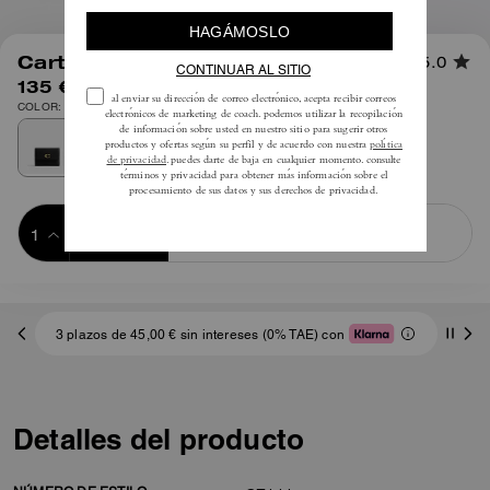
1
/
6
Cartera Porta Tarjetas Esencial
5.0
135 €
COLOR: Latón/Negro
Añadir a 
COMPRAR AHORA
la cesta
ADDING TO
BAG
3 plazos de 45,00 € sin intereses (0% TAE) con
Detalles del producto