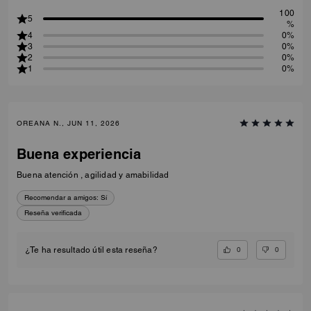
100
5
%
4
0%
3
0%
2
0%
1
0%
OREANA N., JUN 11, 2026
Buena experiencia
Buena atención , agilidad y amabilidad
Recomendar a amigos:
Sí
Reseña verificada
0
0
¿Te ha resultado útil esta reseña?