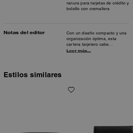
ranura para tarjetas de crédito y
bolsillo con cremallera
Notas del editor
Con un diseño compacto y una
organización óptima, esta
cartera tarjetero cabe
fácilmente en un bolso de
Leer más…
pulsera o un bolso cruzado.
Confeccionada en piel de la
máxima calidad con los herrajes
de firma y con un diseño
Estilos similares
pequeño, tiene cuatro ranuras
para tarjetas y espacio para
guardar los billetes. Se
completa con un práctico
tarjetero extraíble con ranura
para tarjeta de héroe y bolsillo
con cremallera ampliable para
llevarlo solo cuando se viaja
ligero de equipaje.