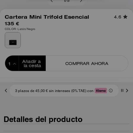
1
/
5
Cartera Mini Trifold Esencial
4.6
135 €
COLOR: Latón/Negro
Añadir a 
COMPRAR AHORA
la cesta
ADDING TO
BAG
3 plazos de 45,00 € sin intereses (0% TAE) con
Detalles del producto