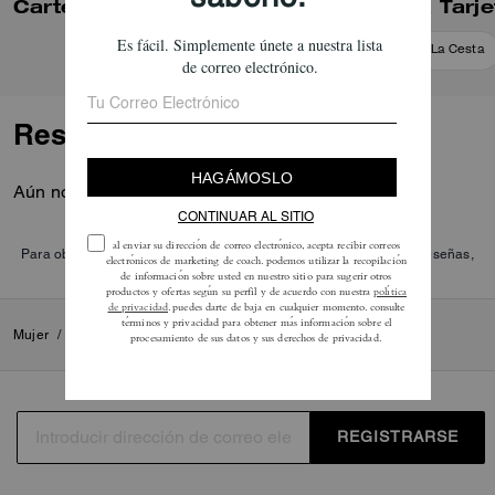
Cartera Pequeña Mila Con Solapa
Añadir A La Cesta
Añadir A La Cesta
Reseñas
Aún no hay opiniones.
Para obtener más información sobre cómo verificamos nuestras reseñas,
lee más
aquí
.
Mujer
/
Pequeños artículos de piel
/
Carteras
REGISTRARSE