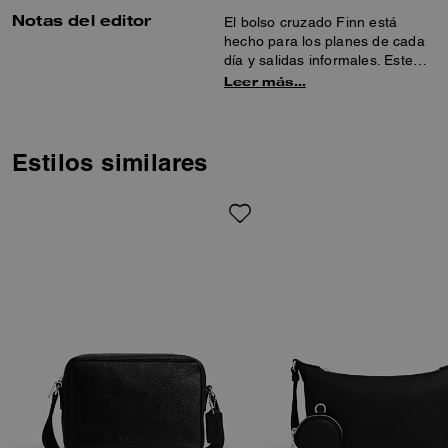
Notas del editor
El bolso cruzado Finn está
hecho para los planes de cada
día y salidas informales. Este
bolso de piel granulada de la
Leer más…
máxima calidad cuenta con un
bolsillo interior con cremallera y
bolsillos exteriores con
cremallera para una
Estilos similares
organización cómoda. La correa
ajustable permite llevarlo de
diferentes maneras, y los
charms extraíbles le añaden un
toque divertido.