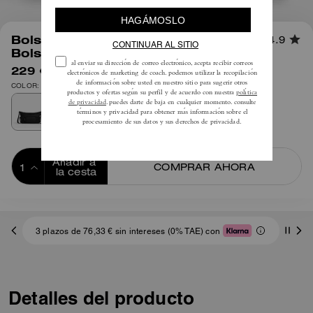
1
/
5
Bolso Bandolera Finn Con
4.9
Bolsillos
229 €
375 €
COLOR: Plata/Negro
Añadir a 
COMPRAR AHORA
la cesta
ADDING TO
BAG
3 plazos de 76,33 € sin intereses (0% TAE) con
Detalles del producto