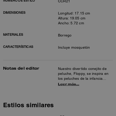
NÚMERO DE ESTILO
CCR21
DIMENSIONES
Longitud: 17.15 cm
Altura: 19.05 cm
Ancho: 5.72 cm
MATERIALES
Borrego
CARACTERÍSTICAS
Incluye mosquetón
Notas del editor
Nuestro divertido conejito de
peluche, Floppy, se inspira en
los peluches de la infancia
gastados de tanto jugar con
Leer más…
ellos. Reinventado en suave
borrego, este charm achuchable
añade un toque de
extravagancia emotiva a tu
Estilos similares
bolso o juego de llaves favorito.