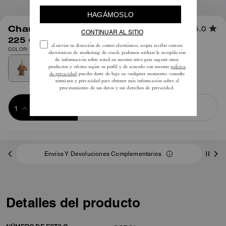
1
/
2
Charm Floppy En Shearling
5.0
225 €
COLOR: Latón/múltiple
Añadir a 
COMPRAR AHORA
la cesta
ADDING TO
BAG
Envíos Y Devoluciones Complementarios
Detalles del producto