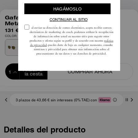
1
/
4
Gafas de Sol Redondas con Colgante
Metálico
131 €
COLOR: Oro/Verde
Añadir a 
COMPRAR AHORA
la cesta
ADDING TO
BAG
3 plazos de 43,66 € sin intereses (0% TAE) con
Detalles del producto