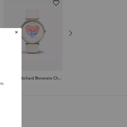
Coach X Richard Bernstein Charles Watch, 41 Mm
3-In-1 Wallet In Signature Canvas With Varsity Stripe