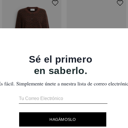
Signature Button Down Cardigan
Repeated C Huggie Earrings
Reseñas