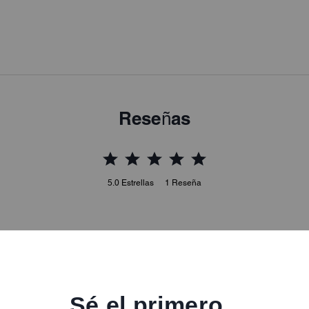
Reseñas
5.0
Estrellas
1
Reseña
ra obtener más información sobre cómo verificamos nuestras reseñas, lee más
a