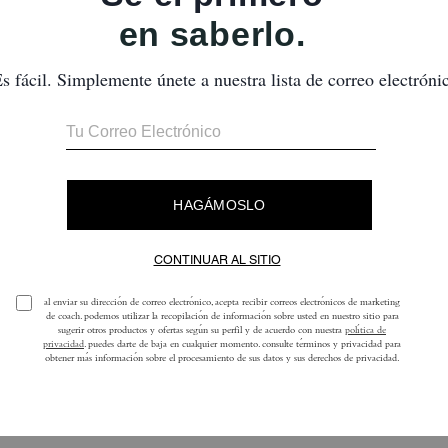
De todos los tiempos
Me encanta, es precioso.
¿Te ha resultado útil esta reseña?
0
0