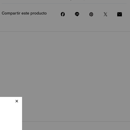
Compartir este producto
quí
.