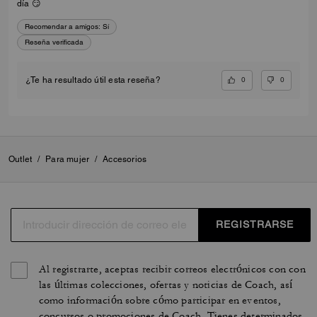
día 😏
Recomendar a amigos:
Sí
Reseña verificada
0
0
¿Te ha resultado útil esta reseña?
Outlet
/
Para mujer
/
Accesorios
REGISTRARSE
Al registrarte, aceptas recibir correos electrónicos con con
las últimas colecciones, ofertas y noticias de Coach, así
como información sobre cómo participar en eventos,
concursos o promociones de Coach. Tienes determinados