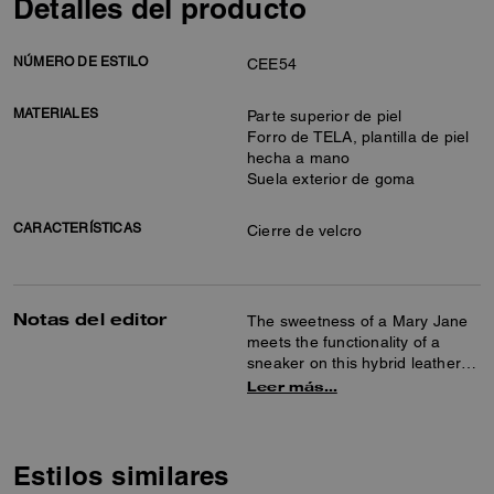
Detalles del producto
NÚMERO DE ESTILO
CEE54
MATERIALES
Parte superior de piel
Forro de TELA, plantilla de piel
hecha a mano
Suela exterior de goma
CARACTERÍSTICAS
Cierre de velcro
Notas del editor
The sweetness of a Mary Jane
meets the functionality of a
sneaker on this hybrid leather
style. Detailed with our tonal
Leer más…
Signature on the Velcro closure
for a subtle heritage touch, the
single strap silhouette is finished
with an elasticized topline and a
Estilos similares
rubber outsole for added