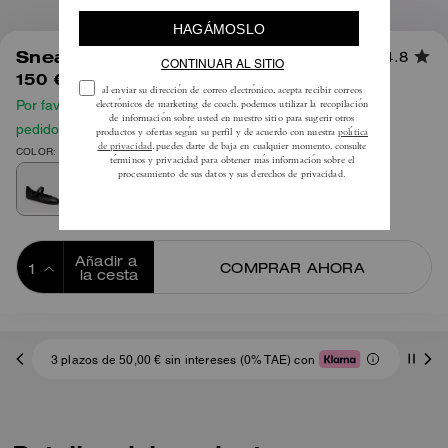
1
/
7
Sneaker Mary Jane
4.8
150 €
Por favor, consulta nuestra guía de tallas antes de hacer tu
pedido
COLOR: Negro
Añadir a 
COMPRAR AHORA
la cesta
ADDING TO
BAG
3 plazos de 50,00 € sin intereses (0% TAE) con