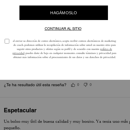
5.0
Estrellas
5
Reseñas
ra obtener más información sobre cómo verificamos nuestras reseñas, lee más
a
Ideal
Ame! Está espectacular
¿Te ha resultado útil esta reseña?
0
0
Espetacular
Un bolso muy útil de buena calidad y muy bonito. Ya tenia uno más 
pequeño.