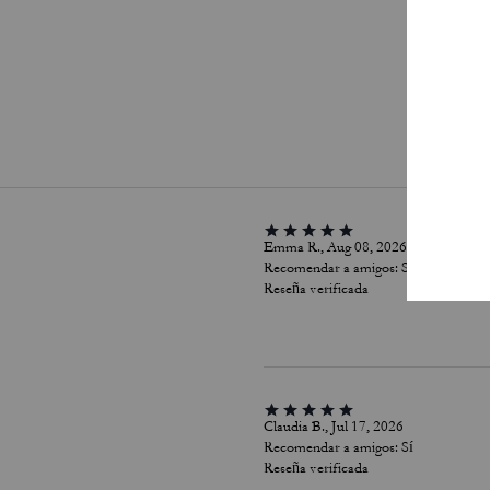
Pa
Emma R., Aug 08, 2026
Recomendar a amigos:
Sí
Reseña verificada
Claudia B., Jul 17, 2026
Recomendar a amigos:
Sí
Reseña verificada