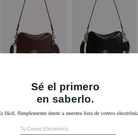
Mini Carey Crossbody Bag
Carey Crossbody Bag
Reseñas