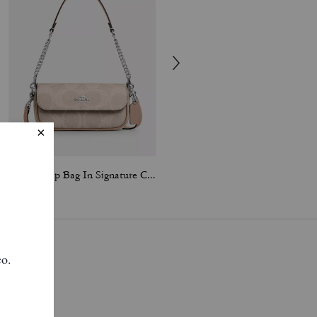
Hailey Flap Bag In Signature Canvas
Mini Carey Crossbody Bag