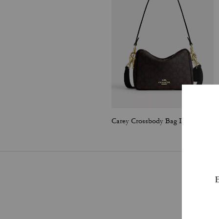
Carey Crossbody Bag In Signature Canvas