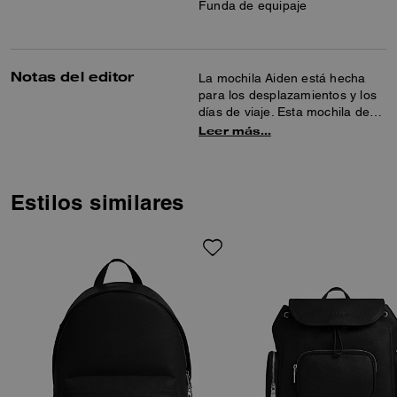
Funda de equipaje
Notas del editor
La mochila Aiden está hecha
para los desplazamientos y los
días de viaje. Esta mochila de
piel flor veteada cuenta con
Leer más…
bolsillos interiores con
cremallera, para el teléfono
móvil y multifunción, una funda
interior para el portátil y
Estilos similares
bolsillos exteriores con
cremallera para un amplio
espacio de almacenamiento. La
funda para equipaje y las
correas ajustables para los
hombros ofrecen opciones de
transporte cómodas.