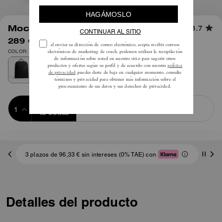
1
/
5
Mochila Aiden
3.7
289 €
495 €
COLOR: Plata/Negro
Añadir a 
COMPRAR AHORA
la cesta
ADDING TO
BAG
3 plazos de 96,33 € sin intereses (0% TAE) con
Detalles del producto