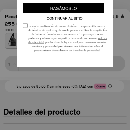
1
/
7
Pack Charter En Lona Signature
4.9
255 €
425 €
COLOR: Carbón
Sold Out
3 plazos de 85,00 € sin intereses (0% TAE) con
Detalles del producto