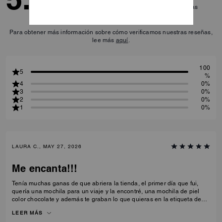
1
Reseñas
Para obtener más información sobre cómo verificamos nuestras reseñas,
lee más
aquí
.
100
5
%
4
0%
3
0%
2
0%
1
0%
LAURA C., MAY 27, 2026
Me encanta!!!
Tenía muchas ganas de que abriera la tienda, el primer día que fui,
quería una mochila para un viaje y la encontré, una mochila de piel
color chocolate y además te graban lo que quieras en la etiqueta de
piel que viene con la mochila. Muy contenta 😊
LEER MÁS