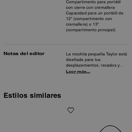
Compartimento para portátil
con cierre con cremallera
Capacidad para un portátil de
12” (compartimento con
cremallera) o 13”
(compartimento principal)
Notas del editor
La mochila pequeña Taylor está
diseñada para tus
desplazamientos, recados y
planes en movimiento.
Leer más…
Confeccionada en lona
Signature, esta mochila
compacta cuenta con un bolsillo
exterior con cremallera, bolsillos
Estilos similares
interiores para móvil, múltiples
usos y un compartimento para
portátil que aporta organización
extra. Llévala con el asa
superior o con las correas
ajustables para el hombro.