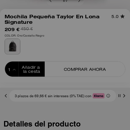
1
/
7
Mochila Pequeña Taylor En Lona
5.0
Signature
209 €
450 €
COLOR: Oro/Castaño/Negro
Añadir a 
COMPRAR AHORA
la cesta
ADDING TO
BAG
3 plazos de 69,66 € sin intereses (0% TAE) con
Detalles del producto