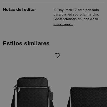
Notas del editor
El Ray Pack 17 está pensado
para planes sobre la marcha.
Confeccionado en lona de firma
y suave piel, este modelo
Leer más…
compacto cuenta con un bolsillo
interior con cierre a presión
para mantener tus básicos
organizados. La correa de
Estilos similares
hombro ajustable se puede
enganchar a ambos lados para
un ajuste cómodo.