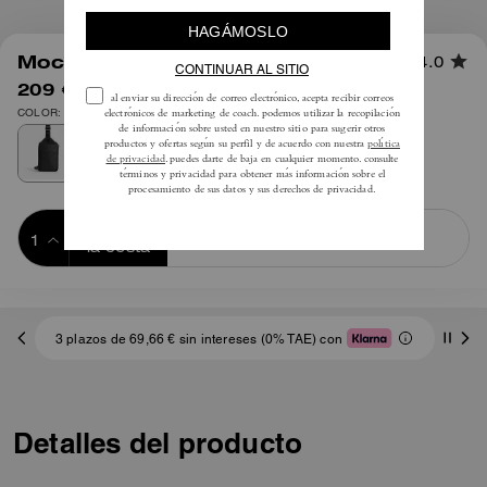
1
/
5
Mochila Ray 17 en Lona Signature
4.0
209 €
325 €
COLOR: Plata/Firma Negra
Añadir a 
COMPRAR AHORA
la cesta
ADDING TO
BAG
3 plazos de 69,66 € sin intereses (0% TAE) con
Detalles del producto