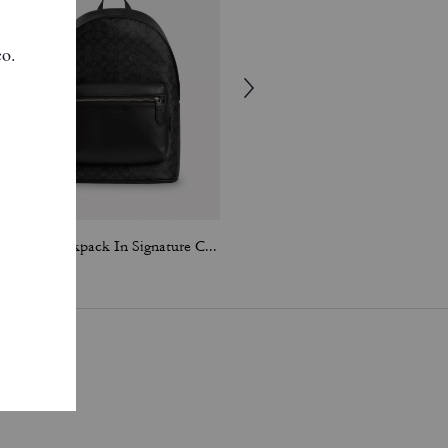
West Backpack In Signature Canvas
West Backpack In Signature Canvas With Varsity Stripe