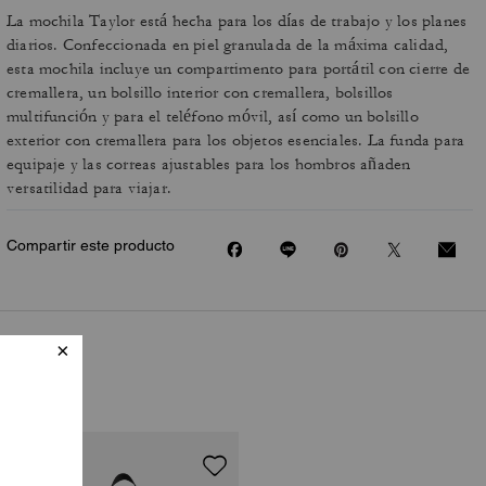
La mochila Taylor está hecha para los días de trabajo y los planes
diarios. Confeccionada en piel granulada de la máxima calidad,
esta mochila incluye un compartimento para portátil con cierre de
cremallera, un bolsillo interior con cremallera, bolsillos
multifunción y para el teléfono móvil, así como un bolsillo
exterior con cremallera para los objetos esenciales. La funda para
equipaje y las correas ajustables para los hombros añaden
versatilidad para viajar.
Compartir este producto