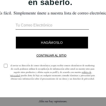
Aiden Backpack
Finn Backpack
Reseñas
Aún no hay opiniones.