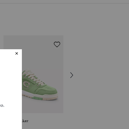
Soho Sneaker
Rogue Pendant Necklace