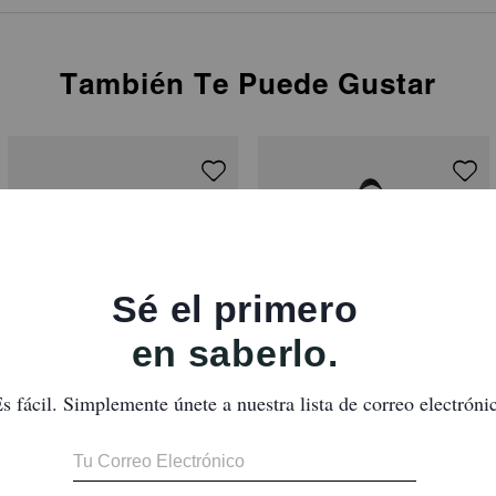
También Te Puede Gustar
Cargo Backpack
West Backpack In Signature Canvas