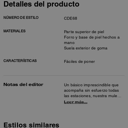
Detalles del producto
NÚMERO DE ESTILO
CDE68
MATERIALES
Parte superior de piel
Forro y base de piel hechos a
mano
Suela exterior de goma
CARACTERÍSTICAS
Fáciles de poner
Notas del editor
Un básico imprescindible que
acompaña sin esfuerzo todas
las estaciones, nuestra mule
con tacón bloque está
Leer más…
confeccionada en piel lisa y
cuenta con una suela de goma
resistente. Su diseño slip-on
incorpora nuestro emblemático
Estilos similares