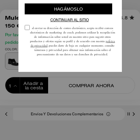
1
/
5
Mule Esculpido C con Tacón
4.8
150 €
295 €
Por favor, consulta nuestra guía de tallas antes de hacer tu
pedido
COLOR: Negro
Añadir a 
COMPRAR AHORA
la cesta
ADDING TO
BAG
Envíos Y Devoluciones Complementarios