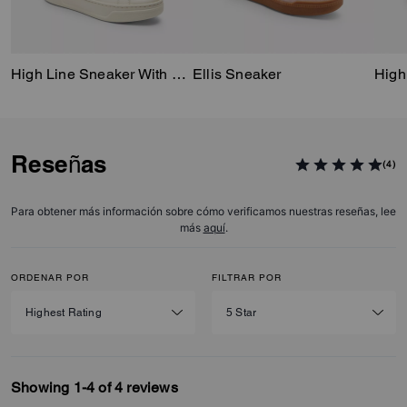
High Line Sneaker With Sketch Print
Ellis Sneaker
High
Reseñas
(4)
Para obtener más información sobre cómo verificamos nuestras reseñas, lee
más
aquí
.
ORDENAR POR
FILTRAR POR
Showing 1-4 of 4 reviews