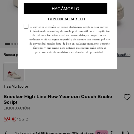
Buscar productos habilitados
5.0
Reseñas
Tiza Multicolor
Sneaker High Line New Year con Coach Snake
Script
LIQUIDACIÓN
59 €
135 €
3 plazos de 19,66 € sin intereses (0% TAE) con