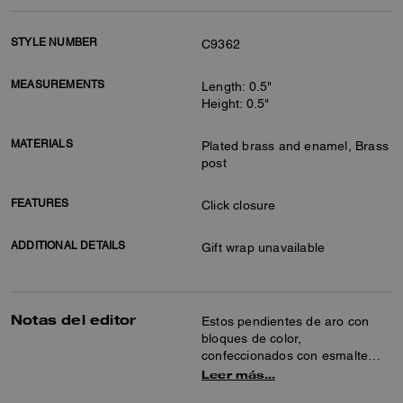
STYLE NUMBER
C9362
MEASUREMENTS
Length: 0.5"
Height: 0.5"
MATERIALS
Plated brass and enamel, Brass
post
FEATURES
Click closure
ADDITIONAL DETAILS
Gift wrap unavailable
Notas del editor
Estos pendientes de aro con
bloques de color,
confeccionados con esmalte
pulido, incluyen nuestra firma
Leer más…
para un toque clásico. Su