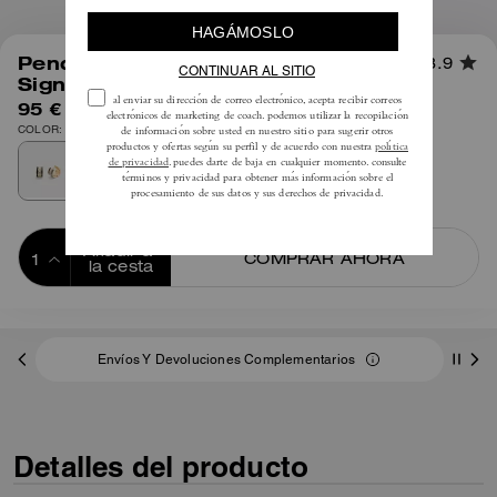
1
/
2
Pendientes de Aro Esmaltados
3.9
Signature
95 €
COLOR: Oro/Negro
Añadir a 
COMPRAR AHORA
la cesta
ADDING TO
BAG
Envíos Y Devoluciones Complementarios
Detalles del producto