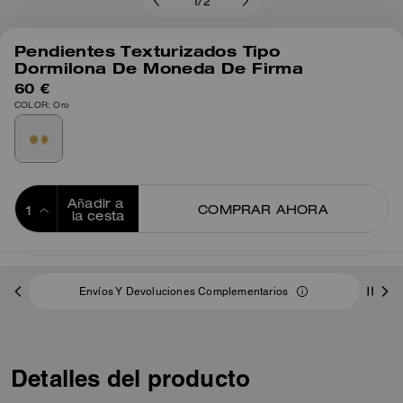
1
/
2
Pendientes Texturizados Tipo
Dormilona De Moneda De Firma
60 €
COLOR: Oro
Añadir a 
COMPRAR AHORA
la cesta
ADDING TO
BAG
Envíos Y Devoluciones Complementarios
Detalles del producto