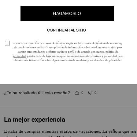
Perfecto
Muy bonito
¿Te ha resultado útil esta reseña?
0
0
Muy bonita
Mi bonita compacta y cómoda
¿Te ha resultado útil esta reseña?
0
0
La mejor experiencia
Estaba de compras mientras estaba de vacaciones. La señora que me 