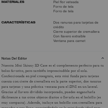
MATERIALES
Piel flor veteada
Forro de tela
Forro de tela
CARACTERÍSTICAS
Dos ranuras para tarjetas de
crédito
Cierre superior de cremallera
Con llavero extraíble
Ventana para carnet
Notas Del Editor
Nuestra Mini Skinny ID Case es el complemento perfecto para tu
bolso favorito, pero también imprescindible por sí sola.
Confeccionada en piel crossgrain, esta mini funda para tarjetas
cuenta con cierre de cremallera en la parte superior, dos ranuras
para tarjetas y una práctica ventana para el DNI en un lateral.
Gracias al llavero dividido incorporado, puedes engancharla
fácilmente a tus otros objetos diarios o llevarla en el bolsillo (es
muy compacta). Además, incluye un bolsillo con cremallera para
monedas o una llave, convirtiéndola en la mini funda ideal para