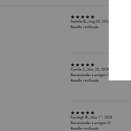
Isabelle E., Aug 05, 2026
Reseña verificada
Camila S., May 28, 2026
Recomendar a amigos:
Sí
Reseña verificada
Kayleigh B., May 17, 2026
Recomendar a amigos:
Sí
Reseña verificada