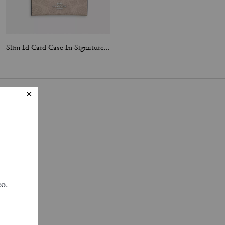
Slim Id Card Case In Signature Canvas
Zip Card Case With Quilting
quí
.