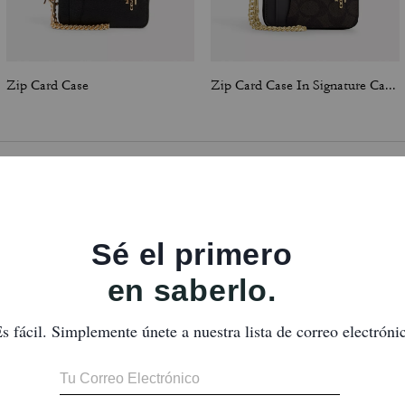
Zip Card Case
Zip Card Case In Signature Canvas
Reseñas
5.0
Estrellas
19
Reseñas
ra obtener más información sobre cómo verificamos nuestras reseñas, lee más
a