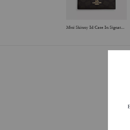
Mini Skinny Id Case In Signature Canvas
Pa